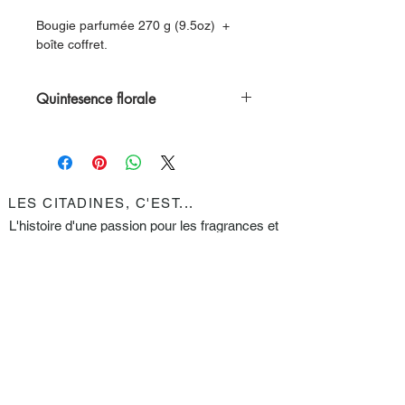
Bougie parfumée 270 g (9.5oz) +
boîte coffret.
Quintesence florale
Notre bougie Fuschia flora diffuse
une fragrance unique qui évoque un
sentiment de vitalité et de
dynamisme. Elle combine un accord
LES CITADINES, C'EST...
floral délicat de fleur de cerisier avec
L'histoire d'une passion pour les fragrances et
des notes de santal apaisantes et un
le design.
soupçon de fraîcheur verte.
Des bougies et parfums d'ambiance issus
d'un savoir-faire
artisanal, fabriquées à la
main.
Des ingrédients de première qualité et de
précieuses huiles parfumées.