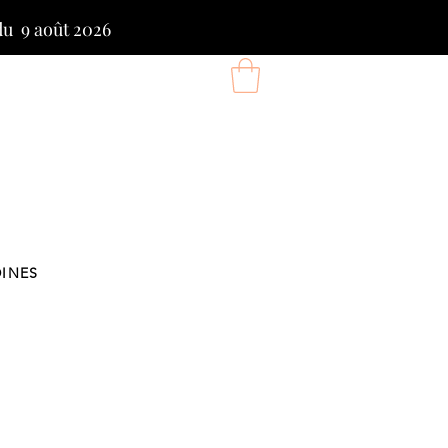
du 9 août 2026
DINES
ix