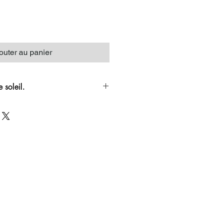
outer au panier
soleil.
se qui allie les notes pétillantes
frais et délicats de la fleur