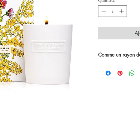
Aj
Comme un rayon de 
Une fragrance lumineu
du mimosa aux arômes 
d'oranger.