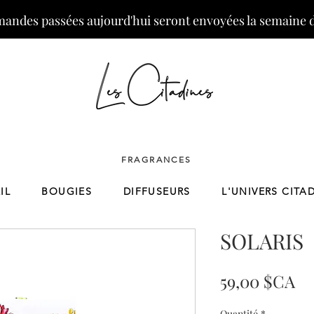
andes passées aujourd'hui seront envoyées la semaine 
FRAGRANCES
IL
BOUGIES
DIFFUSEURS
L'UNIVERS CITA
SOLARIS
Pr
59,00 $CA
Quantité
*